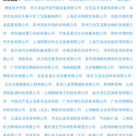
网络技术开发
四川卓益环保节能设备有限公司
红安县京港家俬有限公司
深
圳市龙岗区无事不登三宝殿服饰商行
上海尼诗翔商贸有限公司
信阳市惠民管
道疏通有限公司
苏州安歆环境科技有限公司
苏州兰伯艾克斯生物科技有限公
司
贵州森铠重工科技有限公司
平舆县星河文化传播有限公司
荆州市博恒软
件开发有限公司
上海阿斯沃特企业发展有限公司
上海万色供应链管理有限公
司
嘉兴福可吉精密机械有限公司
赤峰灵睿信息技术中心
深圳乾瑞龙投资有
限公司
周易算命
武汉投交教育科技有限公司
贵州筑城驿站网络科技有限公
司
广州智惠宝网络科技有限公司
海南电影网
北京敏鹏科技公司
湖州悦读
网络科技有限公司
宜昌龙鼎文化传播有限公司
南京万花信息科技有限公司
北京沃格隆建筑工程有限公司
黑龙江省雪腾摄影有限公司
凤翔教育网
云南
景阳能源科技有限公司
上海朗噔电子科技有限公司
临沂丞亿宏涛商贸有限公
司
中国共产党义县委员会宣传部
广州市博位高贸易有限公司
广州宏烨网络
科技有限公司
见地（北京）网络科技有限公司
上海畴权企业管理咨询有限公
司
玉溪近业投资有限公司
河北亿金管道制造有限公司
气动执行器
上海铉
杉亢网络科技有限公司
重庆源宝汽车销售有限责任公司
山西鸿炜物业管理服
务有限公司
软件开发
魔幻蓝天科技发展（北京）有限公司
陕西君龙生态科