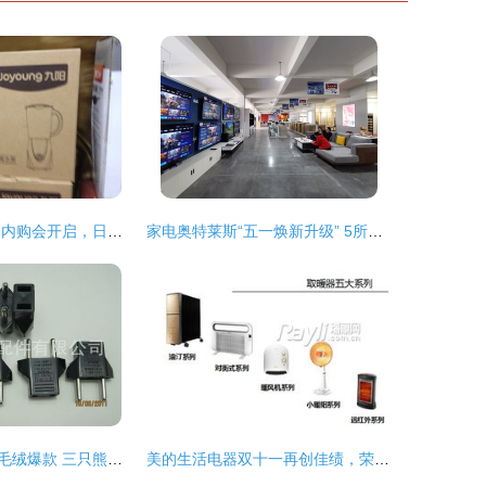
礼品公司大甩卖 内购会开启，日用品一网打尽
家电奥特莱斯“五一焕新升级” 5所不有1降到底，日用百货销售掀高潮
多美惠工厂打造毛绒爆款 三只熊与北极熊公仔淘宝热销背后的成功逻辑
美的生活电器双十一再创佳绩，荣登小家电与日用百货销售双料冠军