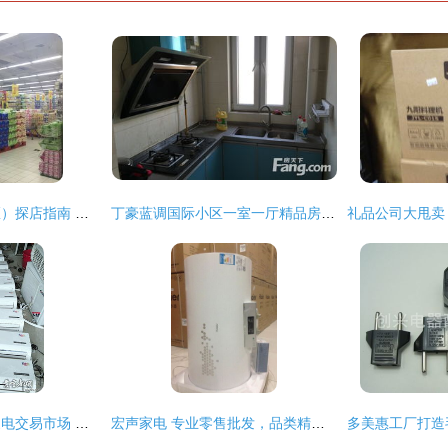
家得乐超市（道里区）探店指南 电话、地址、价格与团购信息全解析
丁豪蓝调国际小区一室一厅精品房源 济南历下花园路东首的理想之选
宜都阳光精品二手家电交易市场 分类信息广告与日用百货销售的综合平台
宏声家电 专业零售批发，品类精准拓展