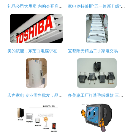
礼品公司大甩卖 内购会开启，日用品一网打尽
家电奥特莱斯“五一焕新升级” 5所不有1降到底，日用百货销售掀高潮
美的赋能，东芝白电谋求在海外市场的二次扩张
宜都阳光精品二手家电交易市场 分类信息广告与日用百货销售的综合平台
宏声家电 专业零售批发，品类精准拓展
多美惠工厂打造毛绒爆款 三只熊与北极熊公仔淘宝热销背后的成功逻辑