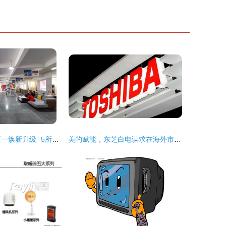
家电奥特莱斯“五一焕新升级” 5所不有1降到底，日用百货销售掀高潮
美的赋能，东芝白电谋求在海外市场的二次扩张