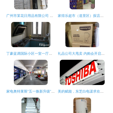
广州市茉花日用品有限公司 家用电器销售的多元化创新之路
家得乐超市（道里区）探店指南 电话、地址、价格与团购信息全解析
丁豪蓝调国际小区一室一厅精品房源 济南历下花园路东首的理想之选
礼品公司大甩卖 内购会开启，日用品一网打尽
家电奥特莱斯“五一焕新升级” 5所不有1降到底，日用百货销售掀高潮
美的赋能，东芝白电谋求在海外市场的二次扩张