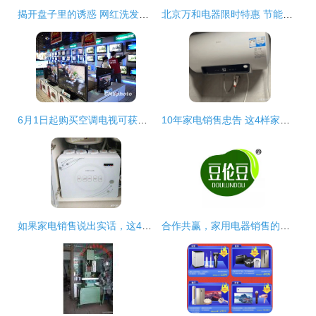
揭开盘子里的诱惑 网红洗发皂的暴利黑幕
北京万和电器限时特惠 节能补贴、超值套餐与满赠好礼三重大礼来袭
6月1日起购买空调电视可获补贴，家用电器销售迎来利好
10年家电销售忠告 这4样家电能鸡肋又难用，白给都不要
如果家电销售说出实话，这4种家电建议谨慎入坑
合作共赢，家用电器销售的优质选择——上海豆伦豆推荐