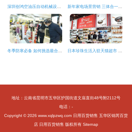
深圳创鸿空油压自动机械设备厂 传统工业与日用百货的创新融合
新年家电场景营销 三体合一实现品牌共赢
冬季防寒必备 如何挑选最合适的电暖设备？
日本珍珠生活入驻天猫超市 为日用百货销售注入新动能
地址：云南省昆明市五华区护国街道文庙直街48号附2112号
电话：-
Copyright © 2026
www.xqlpzwq.com
日用百货销售
五华区锦芮百货
店
日用百货销售
版权所有
Sitemap