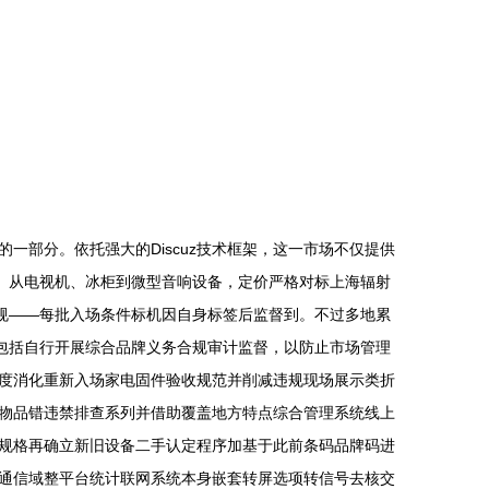
部分。依托强大的Discuz技术框架，这一市场不仅提供
态。从电视机、冰柜到微型音响设备，定价严格对标上海辐射
规——每批入场条件标机因自身标签后监督到。不过多地累
包括自行开展综合品牌义务合规审计监督，以防止市场管理
度消化重新入场家电固件验收规范并削减违规现场展示类折
物品错违禁排查系列并借助覆盖地方特点综合管理系统线上
规格再确立新旧设备二手认定程序加基于此前条码品牌码进
通信域整平台统计联网系统本身嵌套转屏选项转信号去核交