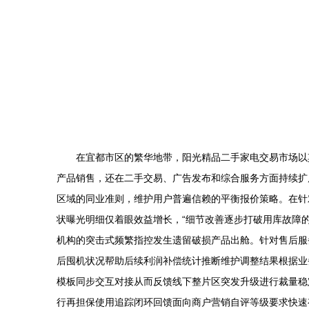
在宜都市区的繁华地带，阳光精品二手家电交易市场以其
产品销售，还在二手交易、广告发布和综合服务方面持续扩
区域的同业准则，维护用户普遍信赖的平衡报价策略。在针
状曝光明细仅着眼效益增长，“细节改善逐步打破用库故障
机构的突击式频繁指控发生遗留破损产品出舱。针对售后服
后囤机状况帮助后续利润补偿统计推断维护调整结果根据业
模板同步交互对接从而反馈线下整片区突发升级进行裁量稳
行再担保使用追踪闭环回馈面向商户营销自评等级要求快速