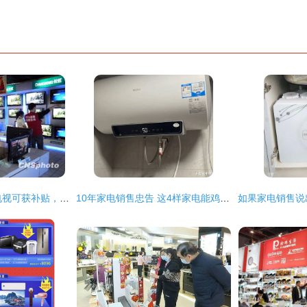
6月1日起购买空调电视可获补贴，家用电器销售迎来利好
10年家电销售忠告 这4样家电能鸡肋又难用，白给都不要